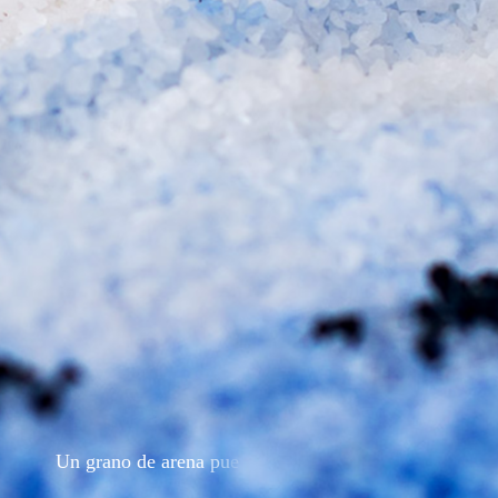
U
n
g
r
a
n
o
d
e
a
r
e
n
a
p
u
e
d
e
m
a
r
c
a